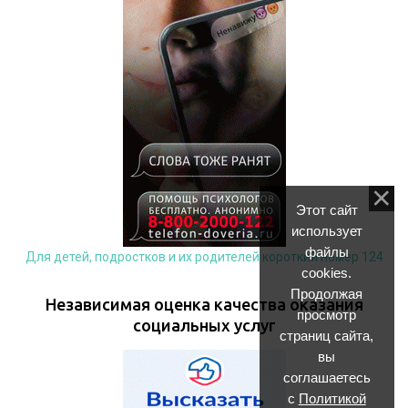
Этот сайт
использует
файлы
Для детей, подростков и их родителей короткий номер 124
cookies.
Продолжая
Независимая оценка качества оказания
просмотр
социальных услуг
страниц сайта,
вы
соглашаетесь
с
Политикой