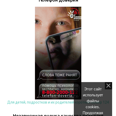
Этот сайт
использует
файлы
Для детей, подростков и их родителей короткий номер 124
cookies.
Продолжая
Независимая оценка качества оказания