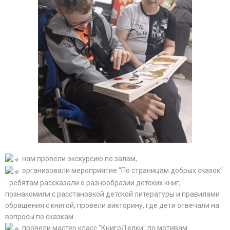
нам провели экскурсию по залам,
организовали мероприятие "По страницам добрых сказок"
- ребятам рассказали о разнообразии детских книг,
познакомили с расстановкой детской литературы и правилами
обращения с книгой, провели викторину, где дети отвечали на
вопросы по сказкам.
провели мастер класс "КнигоДелки" по мотивам