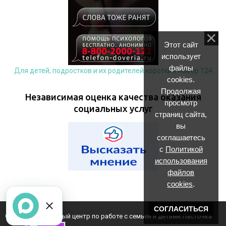
Этот сайт
использует
файлы
Для детей, подростков и их родителей короткий номер 124
cookies.
Продолжая
Независимая оценка качества оказания
просмотр
социальных услуг
страниц сайта,
вы
соглашаетесь
с
Политикой
использования
файлов
cookies
.
СОГЛАСИТЬСЯ
© 2026 Комплексный центр по работе с семьей и детьми Ласточка