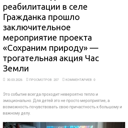
реабилитации в селе
Гражданка прошло
заключительное
мероприятие проекта
«Сохраним природу» —
трогательная акция Час
Земли
30.03.2026
ПРОСМОТРОВ: 207
КОММЕНТАРИЕВ: 0
Это событие всегда проходит невероятно тепло и
эмоционально. Для детей это не просто мероприятие, а
возможность почувствовать свою причастность к большому и
важному делу.