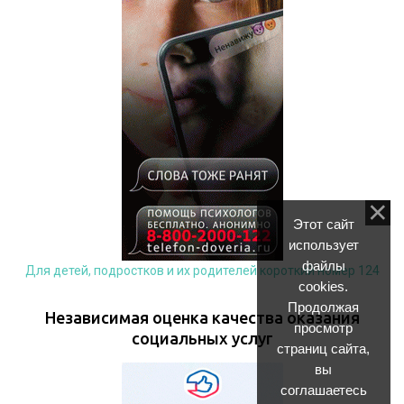
Этот сайт
использует
файлы
Для детей, подростков и их родителей короткий номер 124
cookies.
Продолжая
Независимая оценка качества оказания
просмотр
социальных услуг
страниц сайта,
вы
соглашаетесь