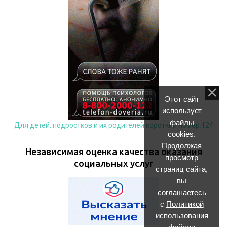
Этот сайт
использует
файлы
Для детей, подростков и их родителей короткий номер 124
cookies.
Продолжая
Независимая оценка качества оказания
просмотр
социальных услуг
страниц сайта,
вы
соглашаетесь
с
Политикой
использования