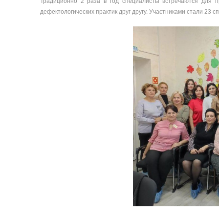
Традиционно 2 раза в год специалисты встречаются для п
дефектологических практик друг другу. Участниками стали 23 с