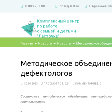
8 800 707 00 30
cbars@list.ru
г. Арсеньев, ул
Комплексный центр
по работе
с семьей и детьми
"Ласточка"
Главная
Новости
Новости
Методическое объедин
Методическое объединен
дефектологов
30.10.2023
ПРОСМОТРОВ: 224
КОММЕНТАРИЕВ: 0
Состоялось методическое объединение учителей-л
деятельности»
.