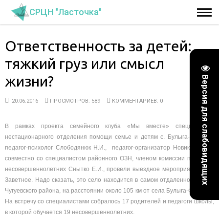
СРЦН "Ласточка"
Ответственность за детей:
тяжкий груз или смысл
жизни?
Версия для слабовидящих
20.06.2016
ПРОСМОТРОВ: 589
КОММЕНТАРИЕВ: 0
В рамках проекта семейного клуба «Мы вместе» специалисты
нестационарного отделения помощи семье и детям с. Булыга-Фадеево
педагог-психолог Слободянюк Н.И., педагог-организатор Новикова Т.М.,
совместно со специалистом районного ОЗН, членом комиссии по делам
несовершеннолетних Снытко Е.И., провели выездное мероприятие в с.
Заветное. Надо сказать, это село находится в самом отдаленном уголке
Чугуевского района, на расстоянии около 105 км от села Булыга-Фадеево.
На встречу со специалистами собралось 17 родителей и педагоги школы,
в которой обучается 19 несовершеннолетних.