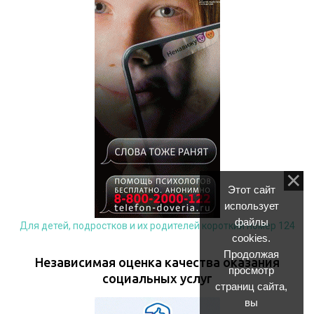
Этот сайт
использует
файлы
Для детей, подростков и их родителей короткий номер 124
cookies.
Продолжая
Независимая оценка качества оказания
просмотр
социальных услуг
страниц сайта,
вы