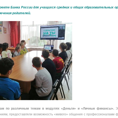
екте Банка России для учащихся средних и общих образовательных ор
печения родителей.
окам по различным темам в модулях «Деньги» и «Личные финансы».
Э
аниям, предоставляли возможность «живого» общения с профессионалами 