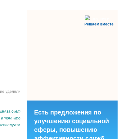
Решаем вместе
ние уделяли
Есть предложения по
иям за счет
в том, что
улучшению социальной
агополучия.
сферы, повышению
эффективности служб