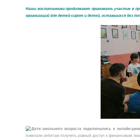
Наши воспитанники продолжают принимать участие в про
организаций для детей-сирот и детей, оставшихся без по
Дети школьного возраста подключались к онлайн-ур
помогали ребятам получить равный доступ к финансовым зн