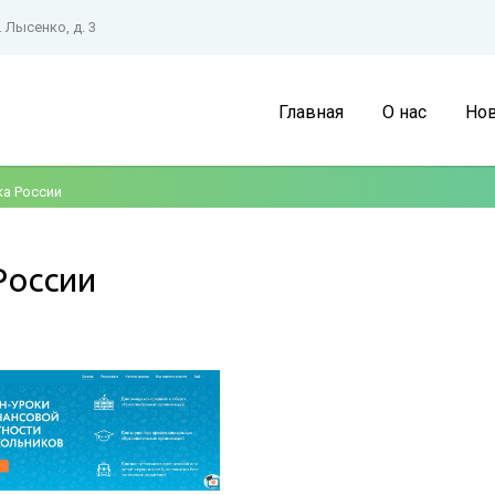
. Лысенко, д. 3
Главная
О нас
Нов
ка России
России